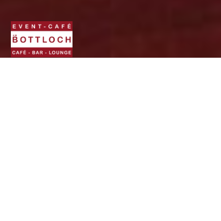
BOTTLOCH - Das Event-
Café. Die Location für
(fast) jede Gelegenheit.
über Coleman
von Coleman