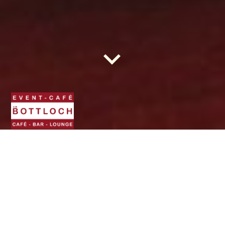
BOTTLOCH - Das Event-
Café. Die Location für
(fast) jede Gelegenheit.