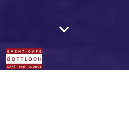
BOTTLOCH - Das Event-
Café. Die Location für
(fast) jede Gelegenheit.