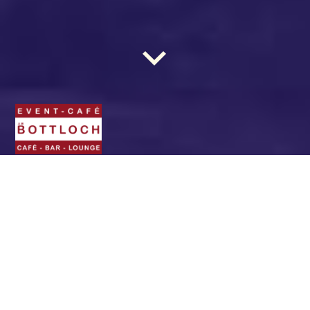
BOTTLOCH - Das Event-
Café. Die Location für
(fast) jede Gelegenheit.