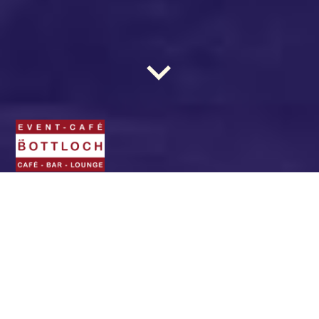
BOTTLOCH - Das Event-
Café. Die Location für
(fast) jede Gelegenheit.